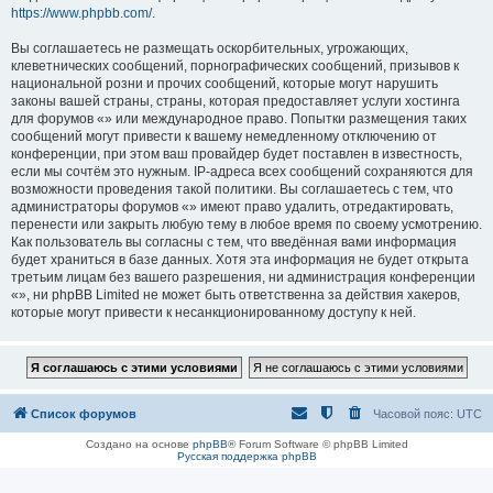
https://www.phpbb.com/
.
Вы соглашаетесь не размещать оскорбительных, угрожающих,
клеветнических сообщений, порнографических сообщений, призывов к
национальной розни и прочих сообщений, которые могут нарушить
законы вашей страны, страны, которая предоставляет услуги хостинга
для форумов «» или международное право. Попытки размещения таких
сообщений могут привести к вашему немедленному отключению от
конференции, при этом ваш провайдер будет поставлен в известность,
если мы сочтём это нужным. IP-адреса всех сообщений сохраняются для
возможности проведения такой политики. Вы соглашаетесь с тем, что
администраторы форумов «» имеют право удалить, отредактировать,
перенести или закрыть любую тему в любое время по своему усмотрению.
Как пользователь вы согласны с тем, что введённая вами информация
будет храниться в базе данных. Хотя эта информация не будет открыта
третьим лицам без вашего разрешения, ни администрация конференции
«», ни phpBB Limited не может быть ответственна за действия хакеров,
которые могут привести к несанкционированному доступу к ней.
Список форумов
Часовой пояс:
UTC
Создано на основе
phpBB
® Forum Software © phpBB Limited
Русская поддержка phpBB