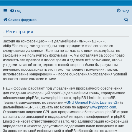
FAQ
Вход
П
Список форумов
о
- Регистрация
и
с
Заходя на конференцию «» (в дальнейшем «мы», «наш», «»,
«http://forum.tdg-racing.com»), вы подтверждаете своё согласие со
к
следующими условиями. Если вы не согласны с ними, пожалуйста, не
заходите и не пользуйтесь форумами «». Мы оставляем за собой право
изменять эти правила в любое время и сделаем всё возможное, чтобы
уведомить вас об этом, однако с вашей стороны было бы разумным
регулярно просматривать этот текст на предмет изменений, так как
использование конференции «» после обновления/исправления условий
означает ваше согласие с ними.
Наши форумы работают под управлением программного обеспечения
для создания конференций phpBB (в дальнейшем «они», «программное
обеспечение phpBB», «www.phpbb.com», «phpBB Limited», «phpBB
Teams»), выпущенного по лицензии «
GNU General Public License v2
» (в
дальнейшем «GPL»). Скачать его можно по адресу
www.phpbb.com
.
Ограничения лицензии GPL для программного обеспечения phpBB строго
связаны с организацией и поддержкой интернет-конференций, и phpBB
Limited не несёт ответственности за то, что администрация конференций
определяет в качестве допустимого содержания и/или поведения в них.
За дополнительной информацией о phpBB обращайтесь по адресу