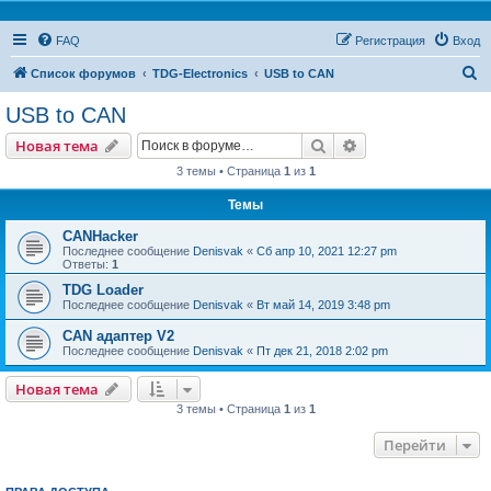
FAQ
Регистрация
Вход
П
Список форумов
TDG-Electronics
USB to CAN
о
USB to CAN
и
Поиск
Расширенный пои
Новая тема
с
3 темы • Страница
1
из
1
к
Темы
CANHacker
Последнее сообщение
Denisvak
«
Сб апр 10, 2021 12:27 pm
Ответы:
1
TDG Loader
Последнее сообщение
Denisvak
«
Вт май 14, 2019 3:48 pm
CAN адаптер V2
Последнее сообщение
Denisvak
«
Пт дек 21, 2018 2:02 pm
Новая тема
3 темы • Страница
1
из
1
Перейти