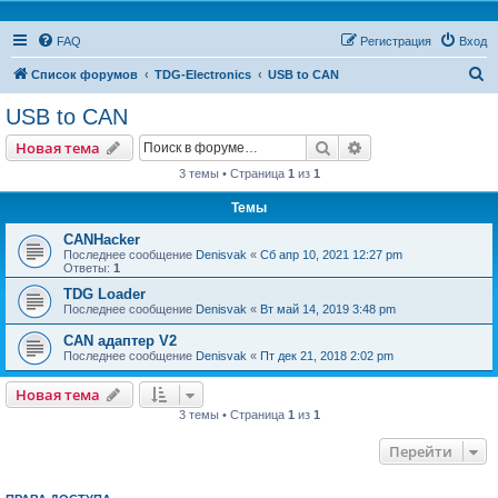
FAQ
Регистрация
Вход
П
Список форумов
TDG-Electronics
USB to CAN
о
USB to CAN
и
Поиск
Расширенный пои
Новая тема
с
3 темы • Страница
1
из
1
к
Темы
CANHacker
Последнее сообщение
Denisvak
«
Сб апр 10, 2021 12:27 pm
Ответы:
1
TDG Loader
Последнее сообщение
Denisvak
«
Вт май 14, 2019 3:48 pm
CAN адаптер V2
Последнее сообщение
Denisvak
«
Пт дек 21, 2018 2:02 pm
Новая тема
3 темы • Страница
1
из
1
Перейти