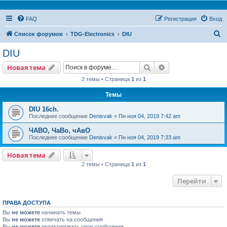
FAQ
Регистрация
Вход
П
Список форумов
TDG-Electronics
DIU
о
DIU
и
Поиск
Расширенный пои
Новая тема
с
2 темы • Страница
1
из
1
к
Темы
DIU 16ch.
Последнее сообщение
Denisvak
«
Пн ноя 04, 2019 7:42 am
ЧАВО, ЧаВо, чАвО
Последнее сообщение
Denisvak
«
Пн ноя 04, 2019 7:33 am
Новая тема
2 темы • Страница
1
из
1
Перейти
ПРАВА ДОСТУПА
Вы
не можете
начинать темы
Вы
не можете
отвечать на сообщения
Вы
не можете
редактировать свои сообщения