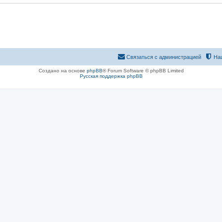
Связаться с администрацией
На
Создано на основе
phpBB
® Forum Software © phpBB Limited
Русская поддержка phpBB