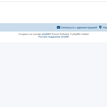
Связаться с администрацией
На
Создано на основе
phpBB
® Forum Software © phpBB Limited
Русская поддержка phpBB