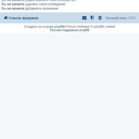
Вы
не можете
удалять свои сообщения
Вы
не можете
добавлять вложения
Список форумов
Часовой пояс:
UTC
Создано на основе
phpBB
® Forum Software © phpBB Limited
Русская поддержка phpBB