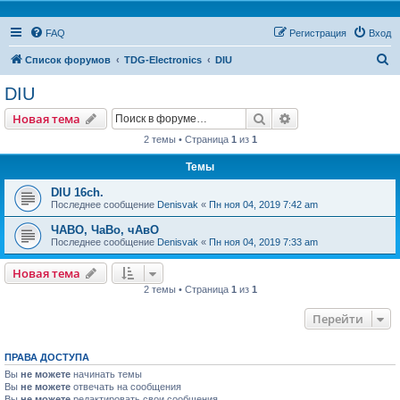
FAQ
Регистрация
Вход
П
Список форумов
TDG-Electronics
DIU
о
DIU
и
Поиск
Расширенный пои
Новая тема
с
2 темы • Страница
1
из
1
к
Темы
DIU 16ch.
Последнее сообщение
Denisvak
«
Пн ноя 04, 2019 7:42 am
ЧАВО, ЧаВо, чАвО
Последнее сообщение
Denisvak
«
Пн ноя 04, 2019 7:33 am
Новая тема
2 темы • Страница
1
из
1
Перейти
ПРАВА ДОСТУПА
Вы
не можете
начинать темы
Вы
не можете
отвечать на сообщения
Вы
не можете
редактировать свои сообщения