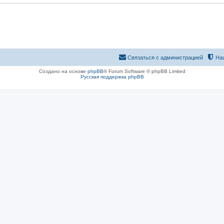
Связаться с администрацией
На
Создано на основе
phpBB
® Forum Software © phpBB Limited
Русская поддержка phpBB