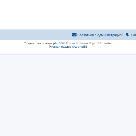
Связаться с администрацией
На
Создано на основе
phpBB
® Forum Software © phpBB Limited
Русская поддержка phpBB