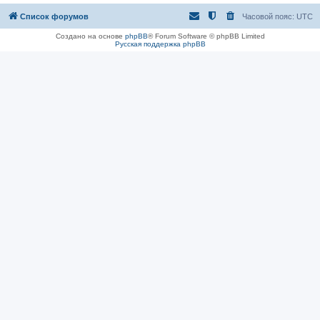
Список форумов
Часовой пояс:
UTC
Создано на основе
phpBB
® Forum Software © phpBB Limited
Русская поддержка phpBB