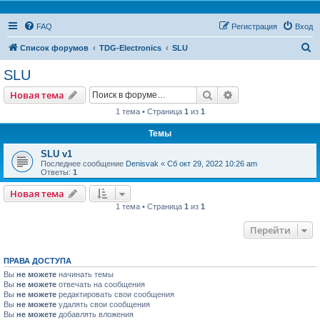
FAQ
Регистрация
Вход
П
Список форумов
TDG-Electronics
SLU
о
SLU
и
Поиск
Расширенный пои
Новая тема
с
1 тема • Страница
1
из
1
к
Темы
SLU v1
Последнее сообщение
Denisvak
«
Сб окт 29, 2022 10:26 am
Ответы:
1
Новая тема
1 тема • Страница
1
из
1
Перейти
ПРАВА ДОСТУПА
Вы
не можете
начинать темы
Вы
не можете
отвечать на сообщения
Вы
не можете
редактировать свои сообщения
Вы
не можете
удалять свои сообщения
Вы
не можете
добавлять вложения