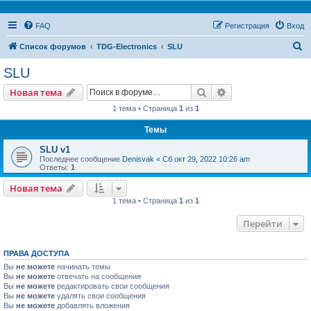
FAQ
Регистрация
Вход
П
Список форумов
TDG-Electronics
SLU
о
SLU
и
Поиск
Расширенный пои
Новая тема
с
1 тема • Страница
1
из
1
к
Темы
SLU v1
Последнее сообщение
Denisvak
«
Сб окт 29, 2022 10:26 am
Ответы:
1
Новая тема
1 тема • Страница
1
из
1
Перейти
ПРАВА ДОСТУПА
Вы
не можете
начинать темы
Вы
не можете
отвечать на сообщения
Вы
не можете
редактировать свои сообщения
Вы
не можете
удалять свои сообщения
Вы
не можете
добавлять вложения