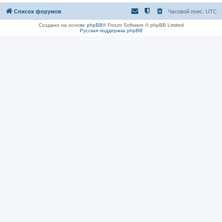
Список форумов
Часовой пояс:
UTC
Создано на основе
phpBB
® Forum Software © phpBB Limited
Русская поддержка phpBB