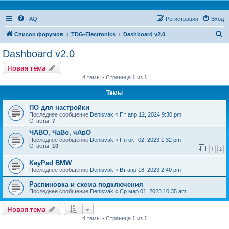
FAQ
Регистрация
Вход
П
Список форумов
TDG-Electronics
Dashboard v2.0
о
Dashboard v2.0
и
Новая тема
с
4 темы • Страница
1
из
1
к
Темы
ПО для настройки
Последнее сообщение
Denisvak
«
Пт апр 12, 2024 9:30 pm
Ответы:
7
ЧАВО, ЧаВо, чАвО
Последнее сообщение
Denisvak
«
Пн окт 02, 2023 1:32 pm
Ответы:
10
1
2
KeyPad BMW
Последнее сообщение
Denisvak
«
Вт апр 18, 2023 2:40 pm
Распиновка и схема подключения
Последнее сообщение
Denisvak
«
Ср мар 01, 2023 10:35 am
Новая тема
4 темы • Страница
1
из
1