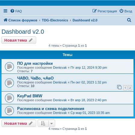
FAQ
Регистрация
Вход
П
Список форумов
TDG-Electronics
Dashboard v2.0
о
Dashboard v2.0
и
Новая тема
с
4 темы • Страница
1
из
1
к
Темы
ПО для настройки
Последнее сообщение
Denisvak
«
Пт апр 12, 2024 9:30 pm
Ответы:
7
ЧАВО, ЧаВо, чАвО
Последнее сообщение
Denisvak
«
Пн окт 02, 2023 1:32 pm
Ответы:
10
1
2
KeyPad BMW
Последнее сообщение
Denisvak
«
Вт апр 18, 2023 2:40 pm
Распиновка и схема подключения
Последнее сообщение
Denisvak
«
Ср мар 01, 2023 10:35 am
Новая тема
4 темы • Страница
1
из
1