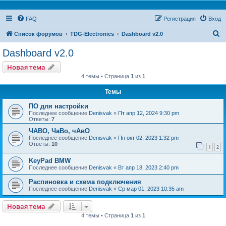
FAQ
Регистрация
Вход
П
Список форумов
TDG-Electronics
Dashboard v2.0
о
Dashboard v2.0
и
Новая тема
с
4 темы • Страница
1
из
1
к
Темы
ПО для настройки
Последнее сообщение
Denisvak
«
Пт апр 12, 2024 9:30 pm
Ответы:
7
ЧАВО, ЧаВо, чАвО
Последнее сообщение
Denisvak
«
Пн окт 02, 2023 1:32 pm
Ответы:
10
1
2
KeyPad BMW
Последнее сообщение
Denisvak
«
Вт апр 18, 2023 2:40 pm
Распиновка и схема подключения
Последнее сообщение
Denisvak
«
Ср мар 01, 2023 10:35 am
Новая тема
4 темы • Страница
1
из
1