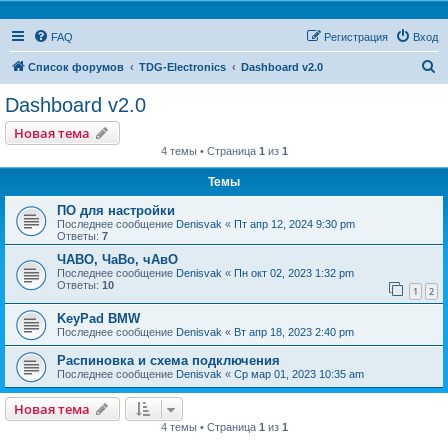
FAQ
Регистрация
Вход
П
Список форумов
TDG-Electronics
Dashboard v2.0
о
Dashboard v2.0
и
Новая тема
с
4 темы • Страница
1
из
1
к
Темы
ПО для настройки
Последнее сообщение
Denisvak
«
Пт апр 12, 2024 9:30 pm
Ответы:
7
ЧАВО, ЧаВо, чАвО
Последнее сообщение
Denisvak
«
Пн окт 02, 2023 1:32 pm
Ответы:
10
1
2
KeyPad BMW
Последнее сообщение
Denisvak
«
Вт апр 18, 2023 2:40 pm
Распиновка и схема подключения
Последнее сообщение
Denisvak
«
Ср мар 01, 2023 10:35 am
Новая тема
4 темы • Страница
1
из
1