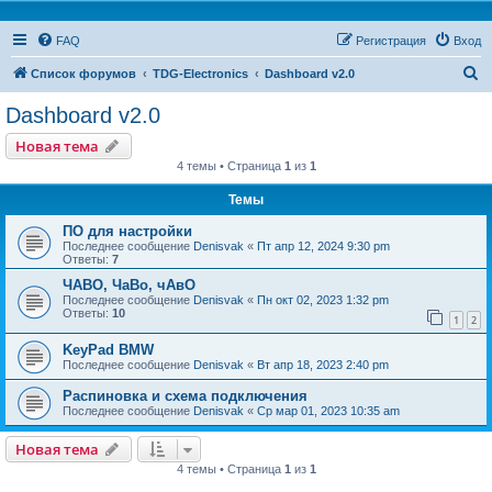
FAQ
Регистрация
Вход
П
Список форумов
TDG-Electronics
Dashboard v2.0
о
Dashboard v2.0
и
Новая тема
с
4 темы • Страница
1
из
1
к
Темы
ПО для настройки
Последнее сообщение
Denisvak
«
Пт апр 12, 2024 9:30 pm
Ответы:
7
ЧАВО, ЧаВо, чАвО
Последнее сообщение
Denisvak
«
Пн окт 02, 2023 1:32 pm
Ответы:
10
1
2
KeyPad BMW
Последнее сообщение
Denisvak
«
Вт апр 18, 2023 2:40 pm
Распиновка и схема подключения
Последнее сообщение
Denisvak
«
Ср мар 01, 2023 10:35 am
Новая тема
4 темы • Страница
1
из
1