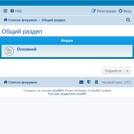
FAQ
Регистрация
Вход
П
Список форумов
Общий раздел
о
Общий раздел
и
Форум
с
к
Основной
Перейти
Список форумов
Часовой пояс:
UTC
Создано на основе
phpBB
® Forum Software © phpBB Limited
Русская поддержка phpBB