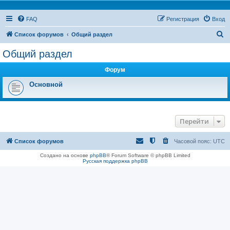
FAQ
Регистрация
Вход
П
Список форумов
Общий раздел
о
Общий раздел
и
Форум
с
к
Основной
Перейти
Список форумов
Часовой пояс:
UTC
Создано на основе
phpBB
® Forum Software © phpBB Limited
Русская поддержка phpBB