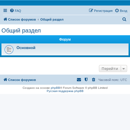
FAQ
Регистрация
Вход
П
Список форумов
Общий раздел
о
Общий раздел
и
Форум
с
к
Основной
Перейти
Список форумов
Часовой пояс:
UTC
Создано на основе
phpBB
® Forum Software © phpBB Limited
Русская поддержка phpBB