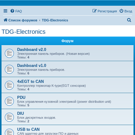
FAQ
Регистрация
Вход
П
Список форумов
TDG-Electronics
о
TDG-Electronics
и
Форум
с
к
Dashboard v2.0
Электронная панель приборов. (Новая версия)
Темы:
4
Dashboard v1.0
Электронная панель приборов.
Темы:
6
4xEGT to CAN
Контроллер термопар K-type(EGT сенсоров)
Темы:
4
PDU
Блок управления кузовной электрикой (power distribution unit)
Темы:
5
DIU
Блок дискретных входов.
Темы:
2
USB to CAN
CAN адаптер для загрузки ПО и данных