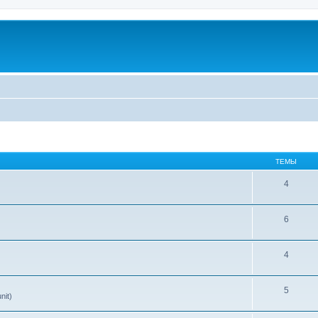
ТЕМЫ
4
6
4
5
nit)