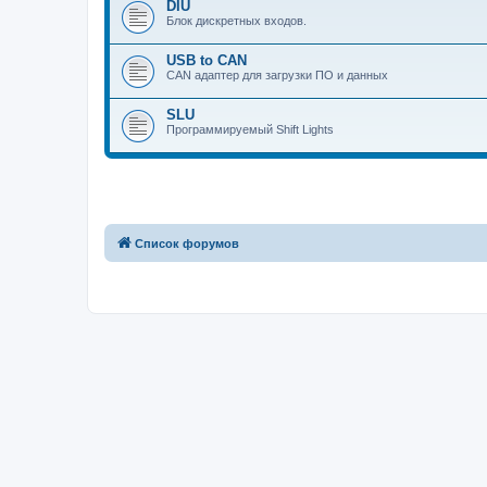
DIU
Блок дискретных входов.
USB to CAN
CAN адаптер для загрузки ПО и данных
SLU
Программируемый Shift Lights
Список форумов