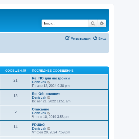
Поиск
Расширенный по
Регистрация
Вход
СООБЩЕНИЯ
ПОСЛЕДНЕЕ СООБЩЕНИЕ
Re: ПО для настройки
21
П
Denisvak
е
Пт апр 12, 2024 9:30 pm
р
е
Re: Обновления
18
й
П
Denisvak
т
е
Вс авг 21, 2022 11:51 am
и
р
к
е
Описание
5
п
й
П
Denisvak
о
т
е
Чт янв 10, 2019 3:53 pm
с
и
р
л
к
е
PDU8v2
е
14
п
й
П
Denisvak
д
о
т
е
Чт фев 29, 2024 7:59 pm
н
с
и
р
е
л
к