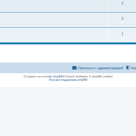
2
3
1
Связаться с администрацией
На
Создано на основе
phpBB
® Forum Software © phpBB Limited
Русская поддержка phpBB