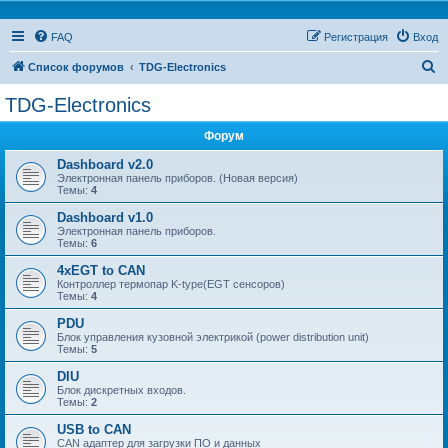
FAQ
Регистрация
Вход
П
Список форумов
TDG-Electronics
о
TDG-Electronics
и
Форум
с
к
Dashboard v2.0
Электронная панель приборов. (Новая версия)
Темы:
4
Dashboard v1.0
Электронная панель приборов.
Темы:
6
4xEGT to CAN
Контроллер термопар K-type(EGT сенсоров)
Темы:
4
PDU
Блок управления кузовной электрикой (power distribution unit)
Темы:
5
DIU
Блок дискретных входов.
Темы:
2
USB to CAN
CAN адаптер для загрузки ПО и данных