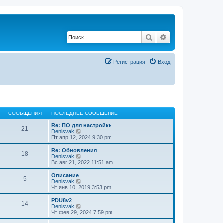
Поиск
Расширенный по
Регистрация
Вход
СООБЩЕНИЯ
ПОСЛЕДНЕЕ СООБЩЕНИЕ
Re: ПО для настройки
21
П
Denisvak
е
Пт апр 12, 2024 9:30 pm
р
е
Re: Обновления
18
й
П
Denisvak
т
е
Вс авг 21, 2022 11:51 am
и
р
к
е
Описание
5
п
й
П
Denisvak
о
т
е
Чт янв 10, 2019 3:53 pm
с
и
р
л
к
е
PDU8v2
е
14
п
й
П
Denisvak
д
о
т
е
Чт фев 29, 2024 7:59 pm
н
с
и
р
е
л
к