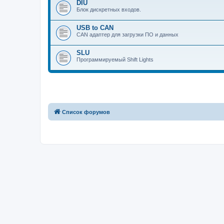
DIU
Блок дискретных входов.
USB to CAN
CAN адаптер для загрузки ПО и данных
SLU
Программируемый Shift Lights
Список форумов