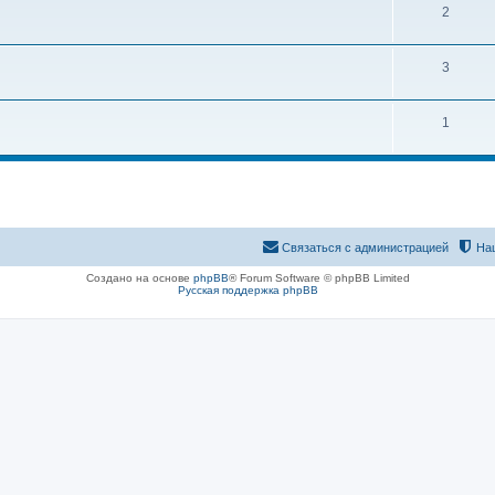
2
3
1
Связаться с администрацией
На
Создано на основе
phpBB
® Forum Software © phpBB Limited
Русская поддержка phpBB