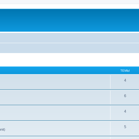
ТЕМЫ
4
6
4
5
nit)