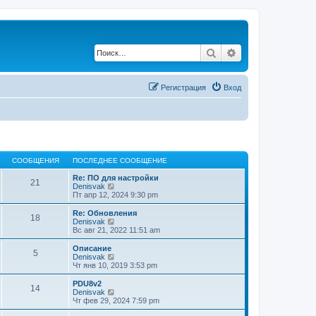
Поиск
Расширенный по
Регистрация
Вход
СООБЩЕНИЯ
ПОСЛЕДНЕЕ СООБЩЕНИЕ
Re: ПО для настройки
21
П
Denisvak
е
Пт апр 12, 2024 9:30 pm
р
е
Re: Обновления
18
й
П
Denisvak
т
е
Вс авг 21, 2022 11:51 am
и
р
к
е
Описание
5
п
й
П
Denisvak
о
т
е
Чт янв 10, 2019 3:53 pm
с
и
р
л
к
е
PDU8v2
е
14
п
й
П
Denisvak
д
о
т
е
Чт фев 29, 2024 7:59 pm
н
с
и
р
е
л
к