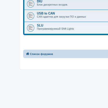
DIU
Блок дискретных входов.
USB to CAN
CAN адаптер для загрузки ПО и данных
SLU
Программируемый Shift Lights
Список форумов