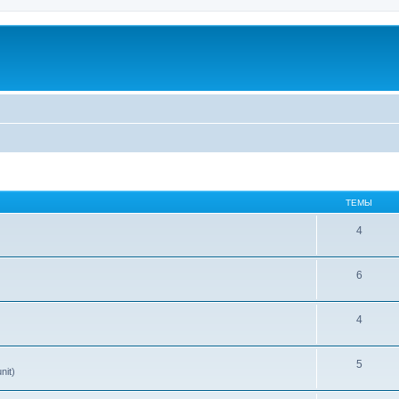
ТЕМЫ
4
6
4
5
nit)