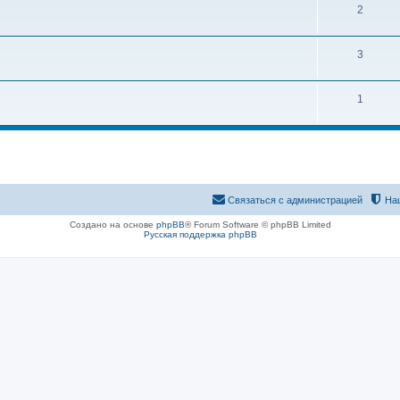
2
3
1
Связаться с администрацией
На
Создано на основе
phpBB
® Forum Software © phpBB Limited
Русская поддержка phpBB