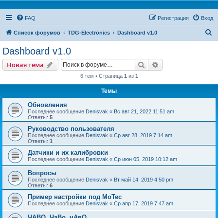
FAQ
Регистрация
Вход
П
Список форумов
TDG-Electronics
Dashboard v1.0
о
Dashboard v1.0
и
Поиск
Расширенный пои
Новая тема
с
6 тем • Страница
1
из
1
к
Темы
Обновления
Последнее сообщение
Denisvak
«
Вс авг 21, 2022 11:51 am
Ответы:
5
Руководство пользователя
Последнее сообщение
Denisvak
«
Ср авг 28, 2019 7:14 am
Ответы:
1
Датчики и их калибровки
Последнее сообщение
Denisvak
«
Ср июн 05, 2019 10:12 am
Вопросы
Последнее сообщение
Denisvak
«
Вт май 14, 2019 4:50 pm
Ответы:
6
Пример настройки под MoTec
Последнее сообщение
Denisvak
«
Ср апр 17, 2019 7:47 am
ЧАВО, ЧаВо, чАвО