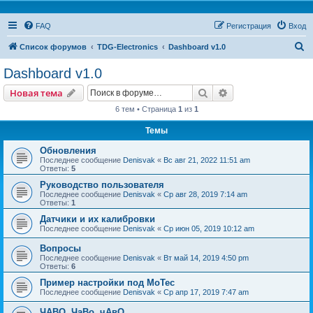
FAQ
Регистрация
Вход
П
Список форумов
TDG-Electronics
Dashboard v1.0
о
Dashboard v1.0
и
Поиск
Расширенный пои
Новая тема
с
6 тем • Страница
1
из
1
к
Темы
Обновления
Последнее сообщение
Denisvak
«
Вс авг 21, 2022 11:51 am
Ответы:
5
Руководство пользователя
Последнее сообщение
Denisvak
«
Ср авг 28, 2019 7:14 am
Ответы:
1
Датчики и их калибровки
Последнее сообщение
Denisvak
«
Ср июн 05, 2019 10:12 am
Вопросы
Последнее сообщение
Denisvak
«
Вт май 14, 2019 4:50 pm
Ответы:
6
Пример настройки под MoTec
Последнее сообщение
Denisvak
«
Ср апр 17, 2019 7:47 am
ЧАВО, ЧаВо, чАвО