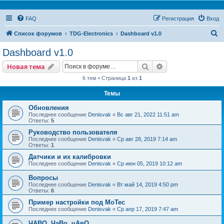
FAQ
Регистрация
Вход
П
Список форумов
TDG-Electronics
Dashboard v1.0
о
Dashboard v1.0
и
Поиск
Расширенный пои
Новая тема
с
6 тем • Страница
1
из
1
к
Темы
Обновления
Последнее сообщение
Denisvak
«
Вс авг 21, 2022 11:51 am
Ответы:
5
Руководство пользователя
Последнее сообщение
Denisvak
«
Ср авг 28, 2019 7:14 am
Ответы:
1
Датчики и их калибровки
Последнее сообщение
Denisvak
«
Ср июн 05, 2019 10:12 am
Вопросы
Последнее сообщение
Denisvak
«
Вт май 14, 2019 4:50 pm
Ответы:
6
Пример настройки под MoTec
Последнее сообщение
Denisvak
«
Ср апр 17, 2019 7:47 am
ЧАВО, ЧаВо, чАвО