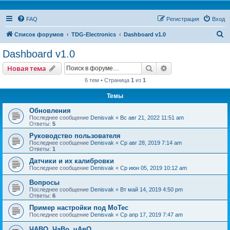
FAQ
Регистрация
Вход
П
Список форумов
TDG-Electronics
Dashboard v1.0
о
Dashboard v1.0
и
Поиск
Расширенный пои
Новая тема
с
6 тем • Страница
1
из
1
к
Темы
Обновления
Последнее сообщение
Denisvak
«
Вс авг 21, 2022 11:51 am
Ответы:
5
Руководство пользователя
Последнее сообщение
Denisvak
«
Ср авг 28, 2019 7:14 am
Ответы:
1
Датчики и их калибровки
Последнее сообщение
Denisvak
«
Ср июн 05, 2019 10:12 am
Вопросы
Последнее сообщение
Denisvak
«
Вт май 14, 2019 4:50 pm
Ответы:
6
Пример настройки под MoTec
Последнее сообщение
Denisvak
«
Ср апр 17, 2019 7:47 am
ЧАВО, ЧаВо, чАвО