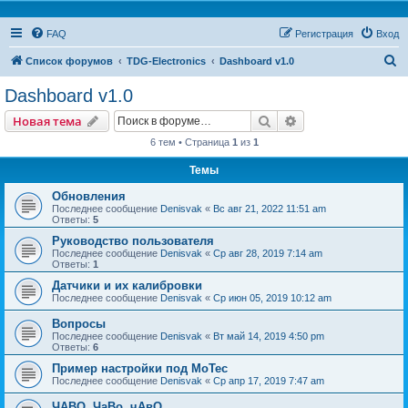
FAQ
Регистрация
Вход
П
Список форумов
TDG-Electronics
Dashboard v1.0
о
Dashboard v1.0
и
Поиск
Расширенный пои
Новая тема
с
6 тем • Страница
1
из
1
к
Темы
Обновления
Последнее сообщение
Denisvak
«
Вс авг 21, 2022 11:51 am
Ответы:
5
Руководство пользователя
Последнее сообщение
Denisvak
«
Ср авг 28, 2019 7:14 am
Ответы:
1
Датчики и их калибровки
Последнее сообщение
Denisvak
«
Ср июн 05, 2019 10:12 am
Вопросы
Последнее сообщение
Denisvak
«
Вт май 14, 2019 4:50 pm
Ответы:
6
Пример настройки под MoTec
Последнее сообщение
Denisvak
«
Ср апр 17, 2019 7:47 am
ЧАВО, ЧаВо, чАвО