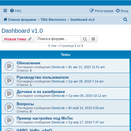
FAQ
Регистрация
Вход
П
Список форумов
TDG-Electronics
Dashboard v1.0
о
Dashboard v1.0
и
Поиск
Расширенный пои
Новая тема
с
6 тем • Страница
1
из
1
к
Темы
Обновления
Последнее сообщение
Denisvak
«
Вс авг 21, 2022 11:51 am
Ответы:
5
Руководство пользователя
Последнее сообщение
Denisvak
«
Ср авг 28, 2019 7:14 am
Ответы:
1
Датчики и их калибровки
Последнее сообщение
Denisvak
«
Ср июн 05, 2019 10:12 am
Вопросы
Последнее сообщение
Denisvak
«
Вт май 14, 2019 4:50 pm
Ответы:
6
Пример настройки под MoTec
Последнее сообщение
Denisvak
«
Ср апр 17, 2019 7:47 am
ЧАВО, ЧаВо, чАвО