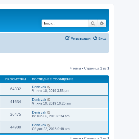
Поиск
Расширенный по
Регистрация
Вход
4 темы • Страница
1
из
1
ПРОСМОТРЫ
ПОСЛЕДНЕЕ СООБЩЕНИЕ
Denisvak
64332
Чт янв 10, 2019 3:53 pm
Denisvak
41634
Чт янв 10, 2019 10:25 am
Denisvak
26475
Вс янв 06, 2019 8:34 am
Denisvak
44980
Сб дек 22, 2018 9:49 am
4 темы • Страница
1
из
1