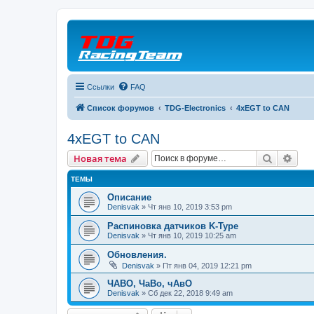
Ссылки
FAQ
Список форумов
TDG-Electronics
4xEGT to CAN
4xEGT to CAN
Поиск
Рас
Новая тема
ТЕМЫ
Описание
Denisvak
» Чт янв 10, 2019 3:53 pm
Распиновка датчиков K-Type
Denisvak
» Чт янв 10, 2019 10:25 am
Обновления.
Denisvak
» Пт янв 04, 2019 12:21 pm
ЧАВО, ЧаВо, чАвО
Denisvak
» Сб дек 22, 2018 9:49 am