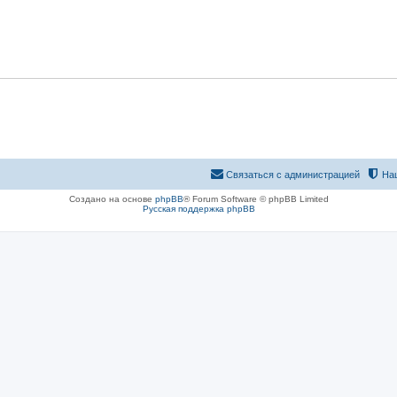
Связаться с администрацией
На
Создано на основе
phpBB
® Forum Software © phpBB Limited
Русская поддержка phpBB