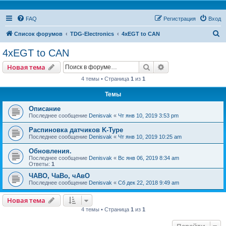
FAQ
Регистрация
Вход
П
Список форумов
TDG-Electronics
4xEGT to CAN
о
4xEGT to CAN
и
Поиск
Расширенный пои
Новая тема
с
4 темы • Страница
1
из
1
к
Темы
Описание
Последнее сообщение
Denisvak
«
Чт янв 10, 2019 3:53 pm
Распиновка датчиков K-Type
Последнее сообщение
Denisvak
«
Чт янв 10, 2019 10:25 am
Обновления.
Последнее сообщение
Denisvak
«
Вс янв 06, 2019 8:34 am
Ответы:
1
ЧАВО, ЧаВо, чАвО
Последнее сообщение
Denisvak
«
Сб дек 22, 2018 9:49 am
Новая тема
4 темы • Страница
1
из
1