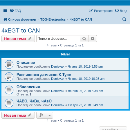
FAQ
Регистрация
Вход
П
Список форумов
TDG-Electronics
4xEGT to CAN
о
4xEGT to CAN
и
Поиск
Расширенный пои
Новая тема
с
4 темы • Страница
1
из
1
к
Темы
Описание
Последнее сообщение
Denisvak
«
Чт янв 10, 2019 3:53 pm
Распиновка датчиков K-Type
Последнее сообщение
Denisvak
«
Чт янв 10, 2019 10:25 am
Обновления.
Последнее сообщение
Denisvak
«
Вс янв 06, 2019 8:34 am
Ответы:
1
ЧАВО, ЧаВо, чАвО
Последнее сообщение
Denisvak
«
Сб дек 22, 2018 9:49 am
Новая тема
4 темы • Страница
1
из
1