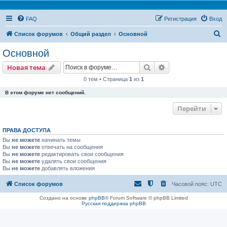
FAQ
Регистрация
Вход
П
Список форумов
Общий раздел
Основной
о
Основной
и
Поиск
Расширенный пои
Новая тема
с
0 тем • Страница
1
из
1
к
В этом форуме нет сообщений.
Перейти
ПРАВА ДОСТУПА
Вы
не можете
начинать темы
Вы
не можете
отвечать на сообщения
Вы
не можете
редактировать свои сообщения
Вы
не можете
удалять свои сообщения
Вы
не можете
добавлять вложения
Список форумов
Часовой пояс:
UTC
Создано на основе
phpBB
® Forum Software © phpBB Limited
Русская поддержка phpBB