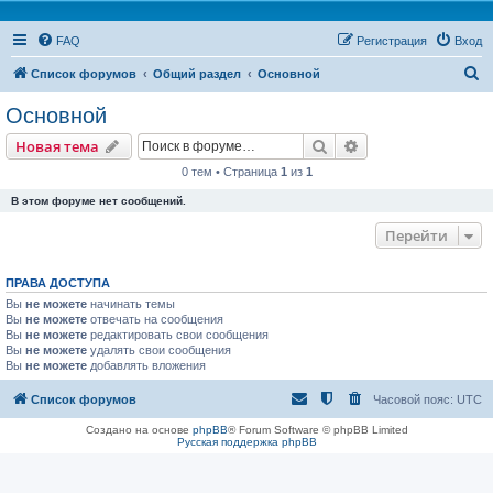
FAQ
Регистрация
Вход
П
Список форумов
Общий раздел
Основной
о
Основной
и
Поиск
Расширенный пои
Новая тема
с
0 тем • Страница
1
из
1
к
В этом форуме нет сообщений.
Перейти
ПРАВА ДОСТУПА
Вы
не можете
начинать темы
Вы
не можете
отвечать на сообщения
Вы
не можете
редактировать свои сообщения
Вы
не можете
удалять свои сообщения
Вы
не можете
добавлять вложения
Список форумов
Часовой пояс:
UTC
Создано на основе
phpBB
® Forum Software © phpBB Limited
Русская поддержка phpBB