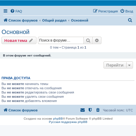
FAQ
Регистрация
Вход
П
Список форумов
Общий раздел
Основной
о
Основной
и
Поиск
Расширенный пои
Новая тема
с
0 тем • Страница
1
из
1
к
В этом форуме нет сообщений.
Перейти
ПРАВА ДОСТУПА
Вы
не можете
начинать темы
Вы
не можете
отвечать на сообщения
Вы
не можете
редактировать свои сообщения
Вы
не можете
удалять свои сообщения
Вы
не можете
добавлять вложения
Список форумов
Часовой пояс:
UTC
Создано на основе
phpBB
® Forum Software © phpBB Limited
Русская поддержка phpBB