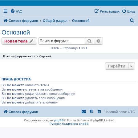
FAQ
Регистрация
Вход
П
Список форумов
Общий раздел
Основной
о
Основной
и
Поиск
Расширенный пои
Новая тема
с
0 тем • Страница
1
из
1
к
В этом форуме нет сообщений.
Перейти
ПРАВА ДОСТУПА
Вы
не можете
начинать темы
Вы
не можете
отвечать на сообщения
Вы
не можете
редактировать свои сообщения
Вы
не можете
удалять свои сообщения
Вы
не можете
добавлять вложения
Список форумов
Часовой пояс:
UTC
Создано на основе
phpBB
® Forum Software © phpBB Limited
Русская поддержка phpBB