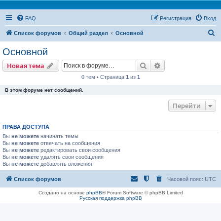
FAQ
Регистрация
Вход
П
Список форумов
Общий раздел
Основной
о
Основной
и
Поиск
Расширенный пои
Новая тема
с
0 тем • Страница
1
из
1
к
В этом форуме нет сообщений.
Перейти
ПРАВА ДОСТУПА
Вы
не можете
начинать темы
Вы
не можете
отвечать на сообщения
Вы
не можете
редактировать свои сообщения
Вы
не можете
удалять свои сообщения
Вы
не можете
добавлять вложения
Список форумов
Часовой пояс:
UTC
Создано на основе
phpBB
® Forum Software © phpBB Limited
Русская поддержка phpBB