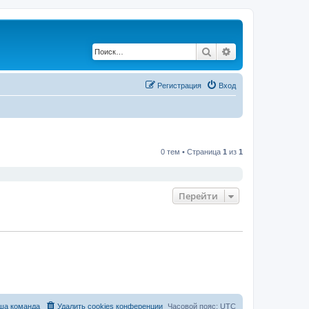
Поиск
Расширенный по
Регистрация
Вход
0 тем • Страница
1
из
1
Перейти
ша команда
Удалить cookies конференции
Часовой пояс:
UTC