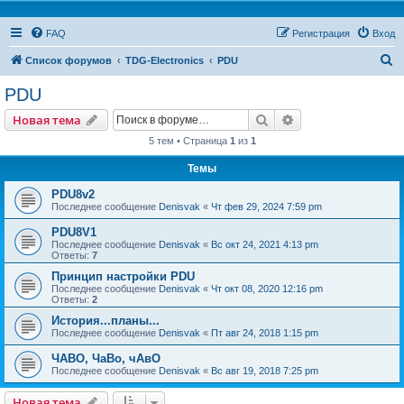
FAQ
Регистрация
Вход
П
Список форумов
TDG-Electronics
PDU
о
PDU
и
Поиск
Расширенный пои
Новая тема
с
5 тем • Страница
1
из
1
к
Темы
PDU8v2
Последнее сообщение
Denisvak
«
Чт фев 29, 2024 7:59 pm
PDU8V1
Последнее сообщение
Denisvak
«
Вс окт 24, 2021 4:13 pm
Ответы:
7
Принцип настройки PDU
Последнее сообщение
Denisvak
«
Чт окт 08, 2020 12:16 pm
Ответы:
2
История...планы...
Последнее сообщение
Denisvak
«
Пт авг 24, 2018 1:15 pm
ЧАВО, ЧаВо, чАвО
Последнее сообщение
Denisvak
«
Вс авг 19, 2018 7:25 pm
Новая тема