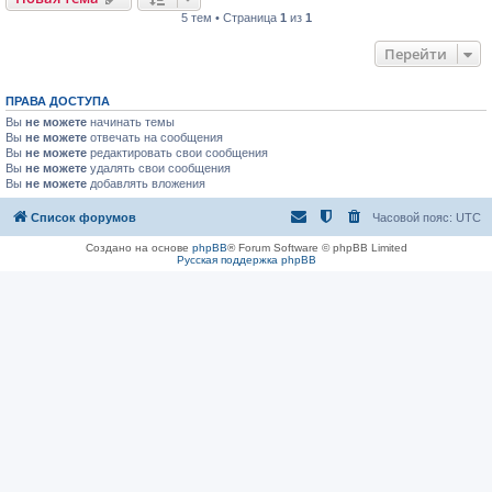
5 тем • Страница
1
из
1
Перейти
ПРАВА ДОСТУПА
Вы
не можете
начинать темы
Вы
не можете
отвечать на сообщения
Вы
не можете
редактировать свои сообщения
Вы
не можете
удалять свои сообщения
Вы
не можете
добавлять вложения
Список форумов
Часовой пояс:
UTC
Создано на основе
phpBB
® Forum Software © phpBB Limited
Русская поддержка phpBB