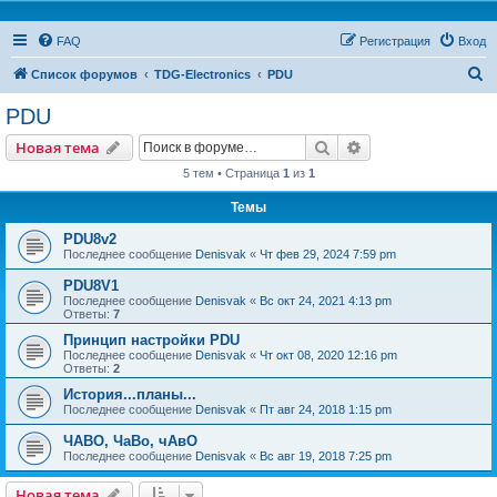
FAQ
Регистрация
Вход
П
Список форумов
TDG-Electronics
PDU
о
PDU
и
Поиск
Расширенный пои
Новая тема
с
5 тем • Страница
1
из
1
к
Темы
PDU8v2
Последнее сообщение
Denisvak
«
Чт фев 29, 2024 7:59 pm
PDU8V1
Последнее сообщение
Denisvak
«
Вс окт 24, 2021 4:13 pm
Ответы:
7
Принцип настройки PDU
Последнее сообщение
Denisvak
«
Чт окт 08, 2020 12:16 pm
Ответы:
2
История...планы...
Последнее сообщение
Denisvak
«
Пт авг 24, 2018 1:15 pm
ЧАВО, ЧаВо, чАвО
Последнее сообщение
Denisvak
«
Вс авг 19, 2018 7:25 pm
Новая тема