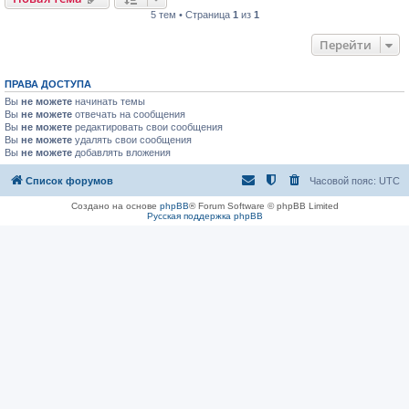
5 тем • Страница
1
из
1
Перейти
ПРАВА ДОСТУПА
Вы
не можете
начинать темы
Вы
не можете
отвечать на сообщения
Вы
не можете
редактировать свои сообщения
Вы
не можете
удалять свои сообщения
Вы
не можете
добавлять вложения
Список форумов
Часовой пояс:
UTC
Создано на основе
phpBB
® Forum Software © phpBB Limited
Русская поддержка phpBB