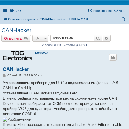
FAQ
Регистрация
Вход
П
Список форумов
TDG-Electronics
USB to CAN
о
CANHacker
и
Поиск
Расширен
Ответить
с
2 сообщения • Страница
1
из
1
к
Denisvak
CANHacker
С
Сб май 11, 2019 9:00 am
о
о
Устанавливаем драйвера для UTC и подключаем его(только USB
б
CAN-L и CAN-H)
щ
е
Устанавливаем CANHacker+запускаем его
н
В меню Settings настраиваем все как на скрине ниже кроме CAN
и
е
Device, в нем выбираем тот COM порт с которым установился
драйвер VCP для адаптера. Необходимо проверить чтобы был в
диапазоне COM1-6
В меню Filter проверить что сняты галки Enable Mask Filter и Enable