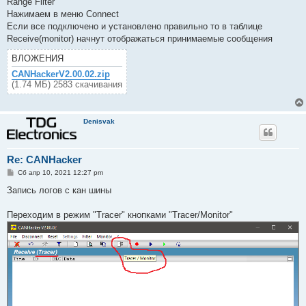
Range Filter
Нажимаем в меню Connect
Если все подключено и установлено правильно то в таблице
Receive(monitor) начнут отображаться принимаемые сообщения
ВЛОЖЕНИЯ
CANHackerV2.00.02.zip
(1.74 МБ) 2583 скачивания
Denisvak
Re: CANHacker
С
Сб апр 10, 2021 12:27 pm
о
о
Запись логов с кан шины
б
щ
е
Переходим в режим "Tracer" кнопками "Tracer/Monitor"
н
и
е