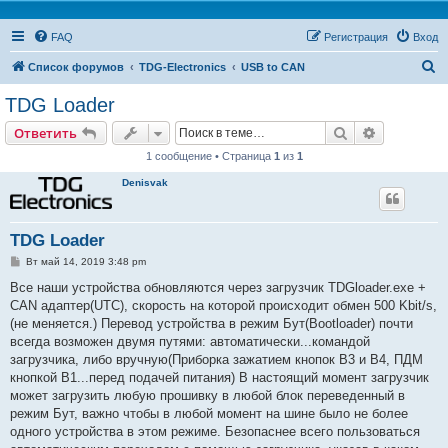
FAQ
Регистрация
Вход
П
Список форумов
TDG-Electronics
USB to CAN
о
TDG Loader
и
Поиск
Расширен
Ответить
с
1 сообщение • Страница
1
из
1
к
Denisvak
TDG Loader
С
Вт май 14, 2019 3:48 pm
о
о
Все наши устройства обновляются через загрузчик TDGloader.exe +
б
CAN адаптер(UTC), скорость на которой происходит обмен 500 Kbit/s,
щ
е
(не меняется.) Перевод устройства в режим Бут(Bootloader) почти
н
всегда возможен двумя путями: автоматически...командой
и
е
загрузчика, либо вручную(Приборка зажатием кнопок B3 и B4, ПДМ
кнопкой B1...перед подачей питания) В настоящий момент загрузчик
может загрузить любую прошивку в любой блок переведенный в
режим Бут, важно чтобы в любой момент на шине было не более
одного устройства в этом режиме. Безопаснее всего пользоваться