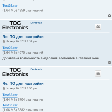
о
о
Test26.rar
б
(1.64 МБ) 4959 скачиваний
щ
е
н
и
Denisvak
е
Re: ПО для настройки
С
Вс мар 19, 2023 2:37 pm
о
о
Test29.rar
б
(1.64 МБ) 4970 скачиваний
щ
е
Добавлена возможность выделения элементов в главном окне.
н
и
е
Denisvak
Re: ПО для настройки
С
Чт мар 30, 2023 3:55 pm
о
о
Test32.rar
б
(1.64 МБ) 5704 скачивания
щ
е
Test33.rar
н
и
(1.66 МБ) 5882 скачивания