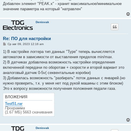
е
Добавлен элемент "PEAK.x" - хранит максимальное/минимальное
значение параметра на который "натравлен"
Denisvak
Re: ПО для настройки
С
Ср авг 09, 2023 12:16 am
о
о
1) В настройке логгера тип данных "Type" теперь вычисляется
б
автоматом в зависимости от выставления пределов min/max.
щ
е
2) В датчиках добавлена возможность настройки определения
н
включенной передачи по оборотам + скорости и второй вариант это
и
е
аналоговый датчик 0-5v( секвентальные коробки)
3) Добавилась возможность "разбирать" поток данных с январей.(но
нужно проверить, т.к. у меня нет под рукой машины с этим блоком)
Это к вопросу возможности получения положения педали газа.
ВЛОЖЕНИЯ
Test51.rar
Программа
(1.67 МБ) 5663 скачивания
Denisvak