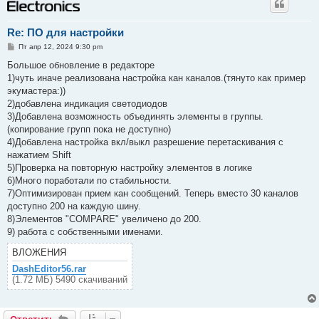
Re: ПО для настройки
С
Пт апр 12, 2024 9:30 pm
о
о
Большое обновление в редакторе
б
1)чуть иначе реализована настройка кан каналов.(тянуто как пример
щ
е
экумастера:))
н
2)добавлена индикация светодиодов
и
е
3)Добавлена возможность объединять элементы в группы.
(копирование групп пока не доступно)
4)Добавлена настройка вкл/выкл разрешение перетаскивания с
нажатием Shift
5)Проверка на повторную настройку элементов в логике
6)Много поработали по стабильности.
7)Оптимизирован прием кан сообщений. Теперь вместо 30 каналов
доступно 200 на каждую шину.
8)Элементов "COMPARE" увеличено до 200.
9) работа с собственными именами.
ВЛОЖЕНИЯ
DashEditor56.rar
(1.72 МБ) 5490 скачиваний
Ответить