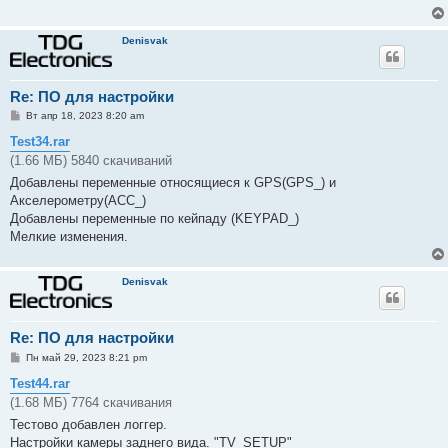
е
Denisvak
Re: ПО для настройки
С
Вт апр 18, 2023 8:20 am
о
о
Test34.rar
б
(1.66 МБ) 5840 скачиваний
щ
е
Добавлены переменные относящиеся к GPS(GPS_) и
н
Акселерометру(ACC_)
и
е
Добавлены переменные по кейпаду (KEYPAD_)
Мелкие изменения.
Denisvak
Re: ПО для настройки
С
Пн май 29, 2023 8:21 pm
о
о
Test44.rar
б
(1.68 МБ) 7764 скачивания
щ
е
Тестово добавлен логгер.
н
Настройки камеры заднего вида. "TV_SETUP"
и