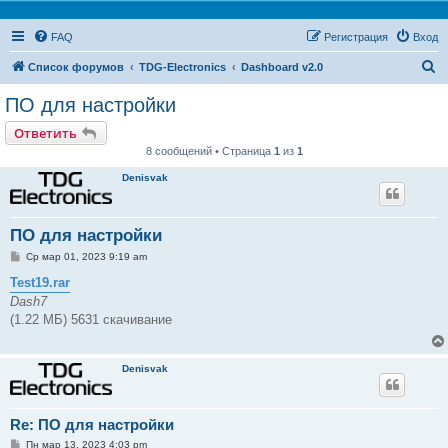
FAQ
Регистрация
Вход
П
Список форумов
TDG-Electronics
Dashboard v2.0
о
ПО для настройки
и
Ответить
с
8 сообщений • Страница
1
из
1
к
Denisvak
ПО для настройки
С
Ср мар 01, 2023 9:19 am
о
о
Test19.rar
б
Dash7
щ
е
(1.22 МБ) 5631 скачивание
н
и
е
Denisvak
Re: ПО для настройки
С
Пн мар 13, 2023 4:03 pm