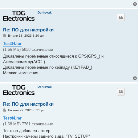
е
Denisvak
Re: ПО для настройки
С
Вт апр 18, 2023 8:20 am
о
о
Test34.rar
б
(1.66 МБ) 5838 скачиваний
щ
е
Добавлены переменные относящиеся к GPS(GPS_) и
н
Акселерометру(ACC_)
и
е
Добавлены переменные по кейпаду (KEYPAD_)
Мелкие изменения.
Denisvak
Re: ПО для настройки
С
Пн май 29, 2023 8:21 pm
о
о
Test44.rar
б
(1.68 МБ) 7761 скачивание
щ
е
Тестово добавлен логгер.
н
Настройки камеры заднего вида. "TV_SETUP"
и