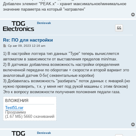
е
Добавлен элемент "PEAK.x" - хранит максимальное/минимальное
значение параметра на который "натравлен"
Denisvak
Re: ПО для настройки
С
Ср авг 09, 2023 12:16 am
о
о
1) В настройке логгера тип данных "Type" теперь вычисляется
б
автоматом в зависимости от выставления пределов min/max.
щ
е
2) В датчиках добавлена возможность настройки определения
н
включенной передачи по оборотам + скорости и второй вариант это
и
е
аналоговый датчик 0-5v( секвентальные коробки)
3) Добавилась возможность "разбирать" поток данных с январей.(но
нужно проверить, т.к. у меня нет под рукой машины с этим блоком)
Это к вопросу возможности получения положения педали газа.
ВЛОЖЕНИЯ
Test51.rar
Программа
(1.67 МБ) 5660 скачиваний
Denisvak