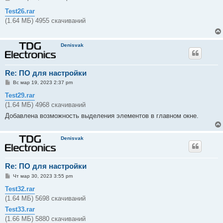
о
о
Test26.rar
б
(1.64 МБ) 4955 скачиваний
щ
е
н
и
Denisvak
е
Re: ПО для настройки
С
Вс мар 19, 2023 2:37 pm
о
о
Test29.rar
б
(1.64 МБ) 4968 скачиваний
щ
е
Добавлена возможность выделения элементов в главном окне.
н
и
е
Denisvak
Re: ПО для настройки
С
Чт мар 30, 2023 3:55 pm
о
о
Test32.rar
б
(1.64 МБ) 5698 скачиваний
щ
е
Test33.rar
н
и
(1.66 МБ) 5880 скачиваний