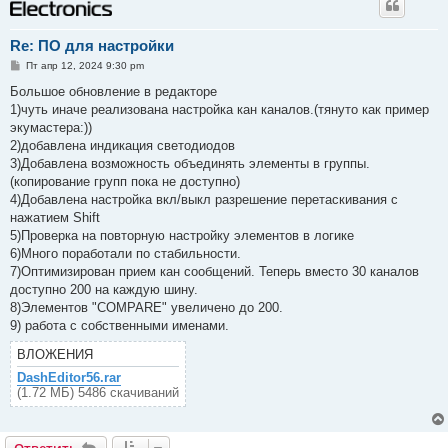
Re: ПО для настройки
С
Пт апр 12, 2024 9:30 pm
о
о
Большое обновление в редакторе
б
1)чуть иначе реализована настройка кан каналов.(тянуто как пример
щ
е
экумастера:))
н
2)добавлена индикация светодиодов
и
е
3)Добавлена возможность объединять элементы в группы.
(копирование групп пока не доступно)
4)Добавлена настройка вкл/выкл разрешение перетаскивания с
нажатием Shift
5)Проверка на повторную настройку элементов в логике
6)Много поработали по стабильности.
7)Оптимизирован прием кан сообщений. Теперь вместо 30 каналов
доступно 200 на каждую шину.
8)Элементов "COMPARE" увеличено до 200.
9) работа с собственными именами.
ВЛОЖЕНИЯ
DashEditor56.rar
(1.72 МБ) 5486 скачиваний
Ответить