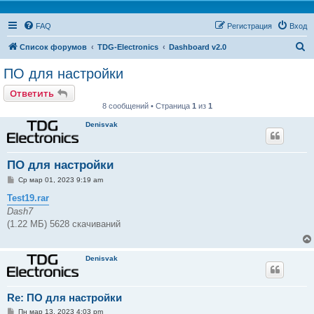
FAQ
Регистрация
Вход
П
Список форумов
TDG-Electronics
Dashboard v2.0
о
ПО для настройки
и
Ответить
с
8 сообщений • Страница
1
из
1
к
Denisvak
ПО для настройки
С
Ср мар 01, 2023 9:19 am
о
о
Test19.rar
б
Dash7
щ
е
(1.22 МБ) 5628 скачиваний
н
и
е
Denisvak
Re: ПО для настройки
С
Пн мар 13, 2023 4:03 pm