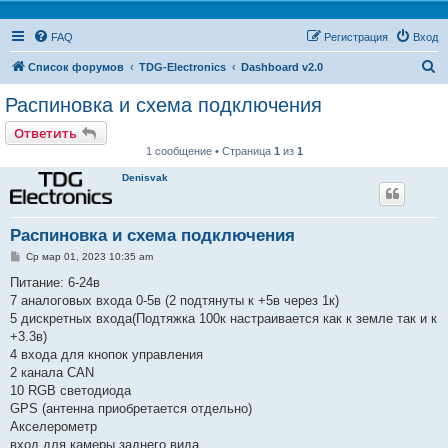
FAQ
Регистрация
Вход
П
Список форумов
TDG-Electronics
Dashboard v2.0
о
Распиновка и схема подключения
и
Ответить
с
1 сообщение • Страница
1
из
1
к
Denisvak
Распиновка и схема подключения
С
Ср мар 01, 2023 10:35 am
о
о
Питание: 6-24в
б
7 аналоговых входа 0-5в (2 подтянуты к +5в через 1к)
щ
е
5 дискретных входа(Подтяжка 100к настраивается как к земле так и к
н
+3.3в)
и
е
4 входа для кнопок управления
2 канала CAN
10 RGB светодиода
GPS (антенна приобретается отдельно)
Акселерометр
вход для камеры заднего вида.