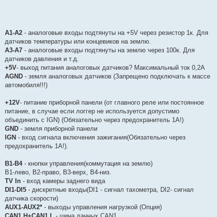
A1-A2
- аналоговые входы подтянуты на +5V через резистор 1к. Для
датчиков температуры или концевиков на землю.
A3-A7
- аналоговые входы подтянуты на землю через 100к. Для
датчиков давления и т.д.
+5V
- выход питания аналоговых датчиков? Максимальный ток 0,2А
AGND
- земля аналоговых датчиков (Запрещено подключать к массе
автомобиля!!!)
+12V
- питание приборной панели (от главного реле или постоянное
питание, в случае если логгер не используется допустимо
объединить с IGN) (Обязательно через предохранитель 1А!)
GND
- земля приборной панели
IGN
- вход сигнала включения зажигания(Обязательно через
предохранитель 1А!).
B1-B4
- кнопки управления(коммутация на землю)
B1-лево, B2-право, B3-верх, B4-низ.
TV In
- вход камеры заднего вида
DI1-DI5
- дискретные входы(DI1 - сигнал тахометра, DI2- сигнал
датчика скорости)
AUX1-AUX2*
- выходы управления нагрузкой (Опция)
CAN1 H+CAN1 L
- шина данных CAN1