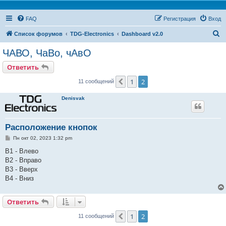
FAQ
Регистрация
Вход
П
Список форумов
TDG-Electronics
Dashboard v2.0
о
ЧАВО, ЧаВо, чАвО
и
Ответить
с
1
2
Пред.
11 сообщений
к
Denisvak
Расположение кнопок
С
Пн окт 02, 2023 1:32 pm
о
о
B1 - Влево
б
B2 - Вправо
щ
е
B3 - Вверх
н
B4 - Вниз
и
е
Ответить
1
2
Пред.
11 сообщений