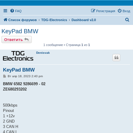
FAQ
Регистрация
Вход
П
Список форумов
TDG-Electronics
Dashboard v2.0
о
KeyPad BMW
и
Ответить
с
1 сообщение • Страница
1
из
1
к
Denisvak
KeyPad BMW
С
Вт апр 18, 2023 2:40 pm
о
о
BMW 6582 9286699 - 02
б
ZE680293202
щ
е
н
и
е
500kbps
Pinout
1 +12v
2 GND
3 CAN H
4 CAN L