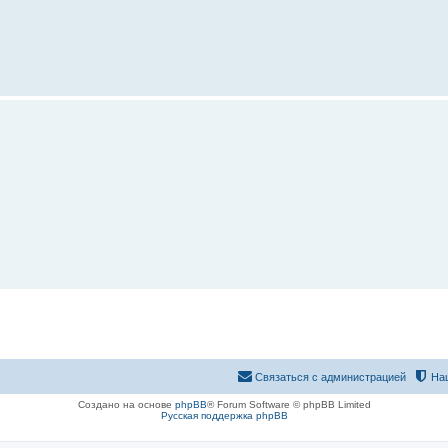
Связаться с администрацией
На
Создано на основе
phpBB
® Forum Software © phpBB Limited
Русская поддержка phpBB