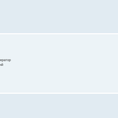
нератор
ий