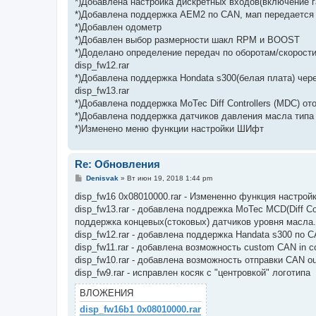
*)Добавлена настройка дискретных входов(включение га
*)Добавлена поддержка AEM2 по CAN, мап передается 
*)Добавлен одометр
*)Добавлен выбор размерности шакл RPM и BOOST
*)Доделано определение передач по оборотам/скорост
disp_fw12.rar
*)Добавлена поддержка Hondata s300(белая плата) чер
disp_fw13.rar
*)Добавлена поддержка MoTec Diff Controllers (MDC) 
*)Добавлена поддержка датчиков давления масла типа
*)Изменено меню функции настройки ШИфт
Re: Обновления
С
Denisvak
»
Вт июн 19, 2018 1:44 pm
о
о
disp_fw16 0x08010000.rar - Измененно функция настрой
б
disp_fw13.rar - добавлена поддрежка MoTec MCD(Diff C
щ
е
поддержка концевых(стоковых) датчиков уровня масла.
н
disp_fw12.rar - добавлена поддержка Handata s300 по 
и
е
disp_fw11.rar - добавлена возможность custom CAN in 
disp_fw10.rar - добавлена возможность отправки CAN o
disp_fw9.rar - исправлен косяк с "центровкой" логотипа
ВЛОЖЕНИЯ
disp_fw16b1 0x08010000.rar