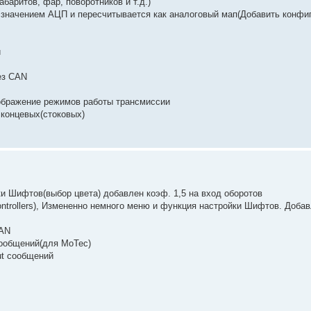
баритов, фар, поворотников и т.д.)
значением АЦП и пересчитывается как аналоговый мап(Добавить конфи
и
ез CAN
отображение режимов работы трансмиссии
 концевых(стоковых)
ки Шифтов(выбор цвета) добавлен коэф. 1,5 на вход оборотов
ontrollers), Измененно немного меню и функция настройки Шифтов. Доба
CAN
сообщений(для MoTec)
ut сообщений