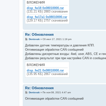
ВЛОЖЕНИЯ
disp_fw18 0x08010000.rar
(131.21 КБ) 2883 скачивания
disp_fw17a1 0x08010000.rar
(129.17 КБ) 2757 скачиваний
Re: Обновления
С
Denisvak
»
Сб июл 17, 2021 1:19 pm
о
о
Добавлен датчик температуры и давления КПП.
б
Оптимизация обработки CAN сообщений
щ
е
Добавлены дискретные входы: 4wd, user, ABS, CE и ге
н
Добавлен результат при при настройке CAN in сообщен
и
е
ВЛОЖЕНИЯ
disp_fw21 0x08010000.rar
(135.95 КБ) 2867 скачиваний
Re: Обновления
С
Denisvak
»
Пн ноя 08, 2021 4:47 am
о
о
Оптимизация обработки CAN сообщений
б
щ