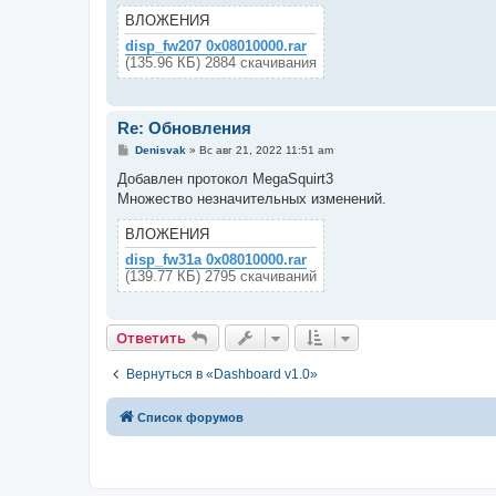
е
н
ВЛОЖЕНИЯ
и
е
disp_fw207 0x08010000.rar
(135.96 КБ) 2884 скачивания
Re: Обновления
С
Denisvak
»
Вс авг 21, 2022 11:51 am
о
о
Добавлен протокол MegaSquirt3
б
Множество незначительных изменений.
щ
е
н
ВЛОЖЕНИЯ
и
е
disp_fw31a 0x08010000.rar
(139.77 КБ) 2795 скачиваний
Ответить
Вернуться в «Dashboard v1.0»
Список форумов