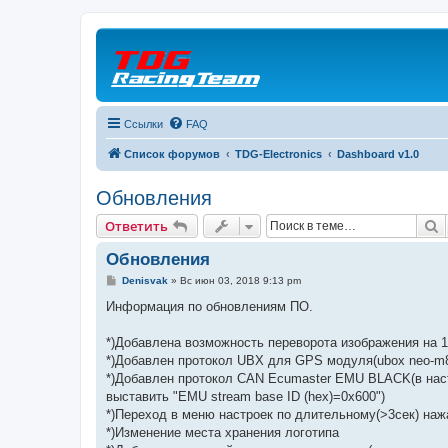
Ссылки
FAQ
Список форумов
TDG-Electronics
Dashboard v1.0
Обновления
П
Ответить
Обновления
С
Denisvak
»
Вс июн 03, 2018 9:13 pm
о
о
Информация по обновлениям ПО.
б
щ
е
*)Добавлена возможность переворота изображения на 1
н
*)Добавлен протокол UBX для GPS модуля(ubox neo-m8n
и
е
*)Добавлен протокол CAN Ecumaster EMU BLACK(в наст
выставить "EMU stream base ID (hex)=0x600")
*)Переход в меню настроек по длительному(>3сек) наж
*)Изменение места хранения логотипа