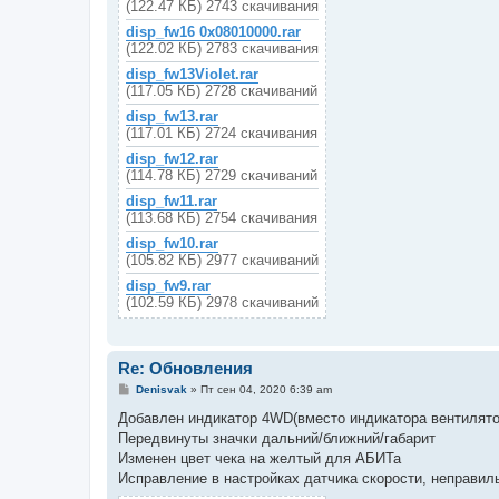
(122.47 КБ) 2743 скачивания
disp_fw16 0x08010000.rar
(122.02 КБ) 2783 скачивания
disp_fw13Violet.rar
(117.05 КБ) 2728 скачиваний
disp_fw13.rar
(117.01 КБ) 2724 скачивания
disp_fw12.rar
(114.78 КБ) 2729 скачиваний
disp_fw11.rar
(113.68 КБ) 2754 скачивания
disp_fw10.rar
(105.82 КБ) 2977 скачиваний
disp_fw9.rar
(102.59 КБ) 2978 скачиваний
Re: Обновления
С
Denisvak
»
Пт сен 04, 2020 6:39 am
о
о
Добавлен индикатор 4WD(вместо индикатора вентилято
б
Передвинуты значки дальний/ближний/габарит
щ
е
Изменен цвет чека на желтый для АБИТа
н
Исправление в настройках датчика скорости, неправи
и
е