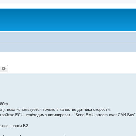
оиск
Расширенный поиск
80гр.
), пока используется только в качестве датчика скорости.
ройках ECU необходимо активировать "Send EMU stream over CAN-Bus"
атию кнопки В2.