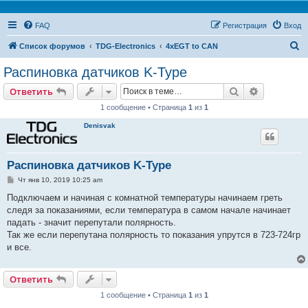
FAQ
Регистрация
Вход
П
Список форумов
TDG-Electronics
4xEGT to CAN
о
Распиновка датчиков K-Type
и
Поиск
Расширен
Ответить
с
1 сообщение • Страница
1
из
1
к
Denisvak
Распиновка датчиков K-Type
С
Чт янв 10, 2019 10:25 am
о
о
Подключаем и начиная с комнатной температуры начинаем греть
б
следя за показаниями, если температура в самом начале начинает
щ
е
падать - значит перепутали полярность.
н
Так же если перепутана полярность то показания упрутся в 723-724гр
и
е
и все.
Ответить
1 сообщение • Страница
1
из
1